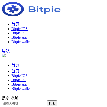
首页
Bitpie IOS
Bitpie PC
Bitpie app
Bitpie wallet
导航
首页
首页
Bitpie IOS
Bitpie PC
Bitpie app
Bitpie wallet
搜索
收起
搜索