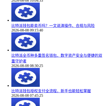
2026-08-08 10:04:33
比特派钱包能卖币吗？一文说清操作、合规与风险
2026-08-08 09:15:40
比特派全币种多重签名钱包，数字资产安全与便捷的双
重守护者
2026-08-08 08:30:25
比特派钱包授权支付全流程，新手也能轻松掌握
2026-08-08 07:45:25