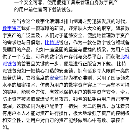
一个安全可靠、使用便捷工具来管理自身数字资产
的用户前往官网下载该钱包。
在当今这个数字化浪潮以排山倒海之势迅猛发展的时代，
数字资产
犹如一颗璀璨的新星，逐渐映入大众的眼帘，随着数
字资产的广泛普及，人们对于能够安全、便捷地管理数字资产
的需求也与日俱增，
比特派
钱包，作为一款在数字钱包领域备
受瞩目的产品，宛如一座坚固的堡垒与便捷的桥梁，为用户提
供了一个专业、可靠的数字资产存储与交易平台，而获取
比特
派钱包
的首要且关键的一步，便是进行正版官方下载。 比特
派钱包宛如一把精心打造的安全锁，拥有诸多令人眼前一亮的
显著优势，它将高度的
安全性
视为核心准则，采用了国际领先
水平的加密技术，仿佛为用户的数字资产穿上了一层坚不可摧
的铠甲，能够全方位、有效地保护用户的数字资产安全，全力
防止资产被盗取或遭受恶意攻击，钱包的私钥由用户自己牢牢
掌握，这就如同为用户配备了一把独一无二的钥匙，意味着只
有用户本人才能对资产进行操作，极大地增强了资产的控制权
和安全性，让用户对自己的资产能够做到心中有数、掌控自
如。