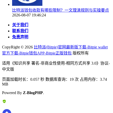
比特派钱包收款有哪些限制？一文理清规则与实操要点
2026-08-07 19:46:24
关于我们
联系我们
免责声明
CopyRight ©
2026
比特派(Bitpie)官网最新版下载-Bitpie wallet
官方下载-Bitpie钱包APP-Bitpie正版钱包
版权所有
适用《知识共享 署名-非商业性使用-相同方式共享 3.0》协议-
中文版
页面加载时长：0.057 秒 数据库查询：19 次 占用内存：3.74
MB
Powered By
Z-BlogPHP
.