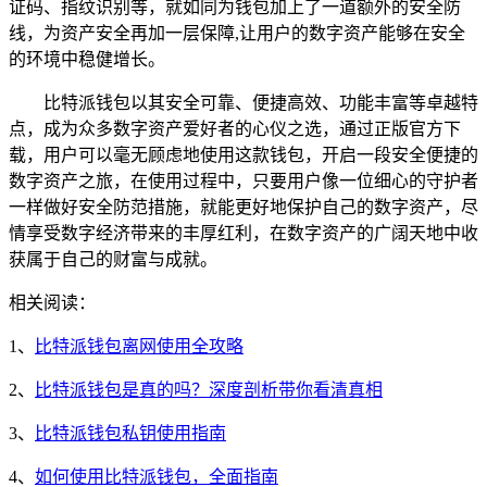
证码、指纹识别等，就如同为钱包加上了一道额外的安全防
线，为资产安全再加一层保障,让用户的数字资产能够在安全
的环境中稳健增长。
比特派钱包以其安全可靠、便捷高效、功能丰富等卓越特
点，成为众多数字资产爱好者的心仪之选，通过正版官方下
载，用户可以毫无顾虑地使用这款钱包，开启一段安全便捷的
数字资产之旅，在使用过程中，只要用户像一位细心的守护者
一样做好安全防范措施，就能更好地保护自己的数字资产，尽
情享受数字经济带来的丰厚红利，在数字资产的广阔天地中收
获属于自己的财富与成就。
相关阅读：
1、
比特派钱包离网使用全攻略
2、
比特派钱包是真的吗？深度剖析带你看清真相
3、
比特派钱包私钥使用指南
4、
如何使用比特派钱包，全面指南