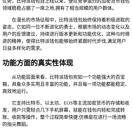
优势，比特派钱包自上线以来，便在竞争激烈的加密货币钱包
领域稳稳占据了一席之地,拥有了相当规模的用户群体。
在漫长的市场征程中，比特派钱包始终保持着积极进取的
姿态，它如同一位不断进化的勇士，根据市场的动态变化以及
用户的反馈建议，持续进行版本更新和功能优化，这种与时俱
进的精神，使得比特派钱包能够始终紧跟时代步伐,满足用户
日益多样化的需求。
功能方面的真实性体现
从功能层面来看，比特派钱包宛如一个功能强大的百宝
箱，具备众多实用且丰富的功能，并且每一项功能都能稳定、
高效地运行。
它支持比特币、以太坊、EOS等主流加密货币的存储和收
发，用户只需轻点几下手机屏幕，就能在钱包内轻松完成转
账、收款等操作，整个过程简单快捷,仿佛是在进行一场流畅
的指尖舞蹈。