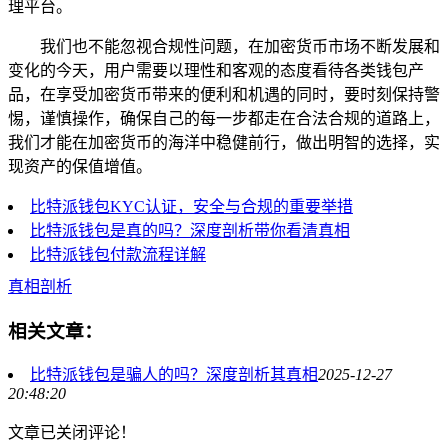
理平台。
我们也不能忽视合规性问题，在加密货币市场不断发展和
变化的今天，用户需要以理性和客观的态度看待各类钱包产
品，在享受加密货币带来的便利和机遇的同时，要时刻保持警
惕，谨慎操作，确保自己的每一步都走在合法合规的道路上，
我们才能在加密货币的海洋中稳健前行，做出明智的选择，实
现资产的保值增值。
比特派钱包KYC认证，安全与合规的重要举措
比特派钱包是真的吗？深度剖析带你看清真相
比特派钱包付款流程详解
真相剖析
相关文章：
比特派钱包是骗人的吗？深度剖析其真相
2025-12-27
20:48:20
文章已关闭评论！