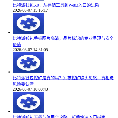
比特派钱包5.0，从存储工具到Web3入口的进阶
2026-08-07 15:16:17
比特派钱包手标图片高清，品牌标识的专业呈现与安全
价值
2026-08-07 14:31:05
比特派钱包挖矿是真的吗？别被挖矿噱头忽悠，真相与
风险要认清
2026-08-07 10:00:43
比特派钱包下载与使用全攻略，新手快速入门指南