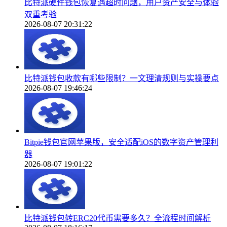
比特派硬件钱包恢复遇超时问题，用户资产安全与体验
双重考验
2026-08-07 20:31:22
比特派钱包收款有哪些限制？一文理清规则与实操要点
2026-08-07 19:46:24
Bitpie钱包官网苹果版，安全适配iOS的数字资产管理利
器
2026-08-07 19:01:22
比特派钱包转ERC20代币需要多久？全流程时间解析