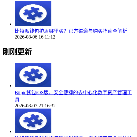
比特派钱包护盾哪里买？官方渠道与购买指南全解析
2026-08-06 16:11:12
刚刚更新
Bitpie钱包iOS版，安全便捷的去中心化数字资产管理工
具
2026-08-07 21:16:32