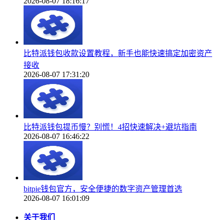
2026-08-07 18:16:17
比特派钱包收款设置教程，新手也能快速搞定加密资产
接收
2026-08-07 17:31:20
比特派钱包提币慢？别慌！4招快速解决+避坑指南
2026-08-07 16:46:22
bitpie钱包官方，安全便捷的数字资产管理首选
2026-08-07 16:01:09
关于我们