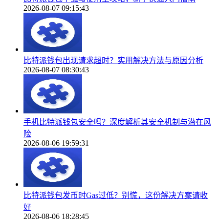
2026-08-07 09:15:43
比特派钱包出现请求超时？实用解决方法与原因分析
2026-08-07 08:30:43
手机比特派钱包安全吗？深度解析其安全机制与潜在风
险
2026-08-06 19:59:31
比特派钱包发币时Gas过低？别慌，这份解决方案请收
好
2026-08-06 18:28:45