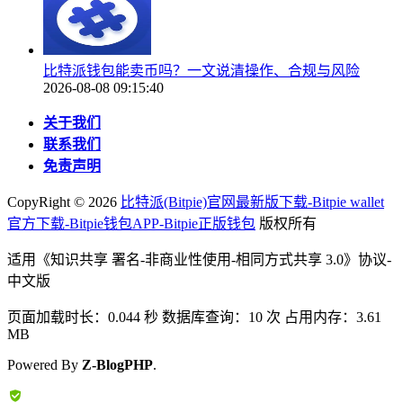
比特派钱包能卖币吗？一文说清操作、合规与风险
2026-08-08 09:15:40
关于我们
联系我们
免责声明
CopyRight ©
2026
比特派(Bitpie)官网最新版下载-Bitpie wallet
官方下载-Bitpie钱包APP-Bitpie正版钱包
版权所有
适用《知识共享 署名-非商业性使用-相同方式共享 3.0》协议-
中文版
页面加载时长：0.044 秒 数据库查询：10 次 占用内存：3.61
MB
Powered By
Z-BlogPHP
.