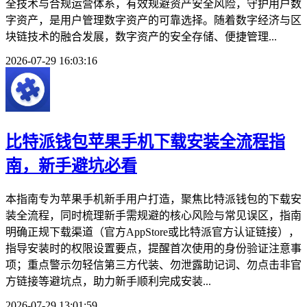
全技术与合规运营体系，有效规避资产安全风险，守护用户数
字资产，是用户管理数字资产的可靠选择。随着数字经济与区
块链技术的融合发展，数字资产的安全存储、便捷管理...
2026-07-29 16:03:16
比特派钱包苹果手机下载安装全流程指
南，新手避坑必看
本指南专为苹果手机新手用户打造，聚焦比特派钱包的下载安
装全流程，同时梳理新手需规避的核心风险与常见误区，指南
明确正规下载渠道（官方AppStore或比特派官方认证链接），
指导安装时的权限设置要点，提醒首次使用的身份验证注意事
项；重点警示勿轻信第三方代装、勿泄露助记词、勿点击非官
方链接等避坑点，助力新手顺利完成安装...
2026-07-29 13:01:59