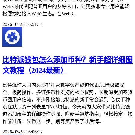
Web3时代适配普通用户的友好入口，让更多非专业用户能轻
松便捷地接入Web3生态。在Web3...
2026-07-28 16:51:14
比特派钱包怎么添加币种？新手超详细图
文教程（2024最新）
比特派作为国内头部非托管数字资产钱包代表,凭借极致安
全、极简操作、多链多币种支持的核心优势，长期深受加密货
币圈用户信赖，不少刚接触比特派的新手常会遇到“心仪币种
没在默认资产列表里”的小烦恼，今天就为大家带来比特派钱
包添加币种的详细操作步骤，附新手避坑指南，轻松搞定！操
作前准备：先做这一步，别等资产丢了才后悔...
2026-07-28 16:06:12