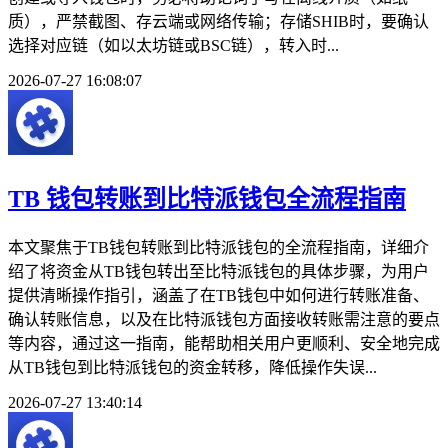
质），严禁截图、存云端或网络传输；存储SHIB时，要确认
选择对应链（如以太坊链或BSC链），转入时...
2026-07-27 16:08:07
TB 钱包转账到比特派钱包全流程指南
本文聚焦于TB钱包转账到比特派钱包的全流程指南，详细介
绍了将资金从TB钱包转出至比特派钱包的具体步骤，为用户
提供清晰操作指引，涵盖了在TB钱包中如何进行转账准备、
确认转账信息，以及在比特派钱包方面接收转账需注意的要点
等内容，通过这一指南，能帮助相关用户更顺利、安全地完成
从TB钱包到比特派钱包的资金转移，降低操作失误...
2026-07-27 13:40:14