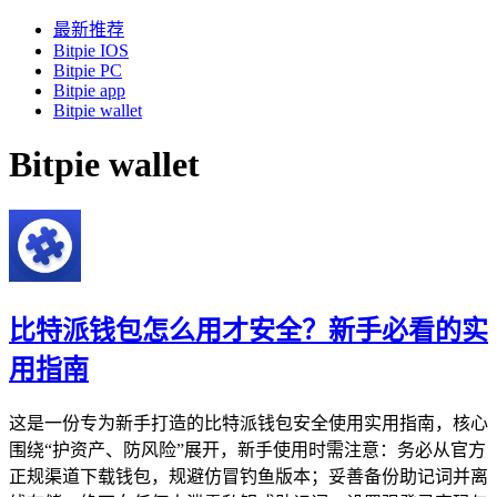
最新推荐
Bitpie IOS
Bitpie PC
Bitpie app
Bitpie wallet
Bitpie wallet
比特派钱包怎么用才安全？新手必看的实
用指南
这是一份专为新手打造的比特派钱包安全使用实用指南，核心
围绕“护资产、防风险”展开，新手使用时需注意：务必从官方
正规渠道下载钱包，规避仿冒钓鱼版本；妥善备份助记词并离