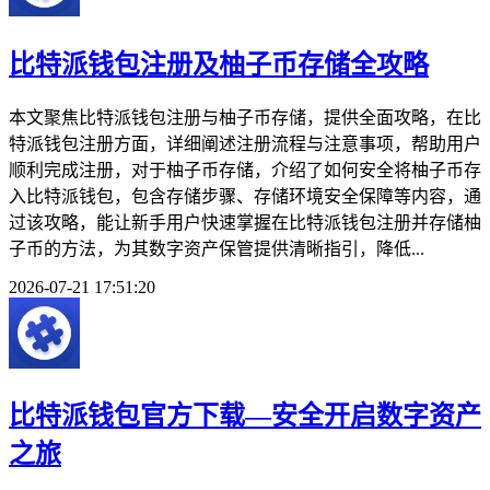
比特派钱包注册及柚子币存储全攻略
本文聚焦比特派钱包注册与柚子币存储，提供全面攻略，在比
特派钱包注册方面，详细阐述注册流程与注意事项，帮助用户
顺利完成注册，对于柚子币存储，介绍了如何安全将柚子币存
入比特派钱包，包含存储步骤、存储环境安全保障等内容，通
过该攻略，能让新手用户快速掌握在比特派钱包注册并存储柚
子币的方法，为其数字资产保管提供清晰指引，降低...
2026-07-21 17:51:20
比特派钱包官方下载—安全开启数字资产
之旅