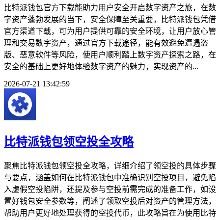
比特派钱包官方下载能助力用户安全开启数字资产之旅，在数
字资产蓬勃发展的当下，安全保障至关重要，比特派钱包凭借
官方渠道下载，可为用户提供可靠的安全环境，让用户放心管
理和交易数字资产，通过官方下载途径，能有效避免遭遇盗
版、恶意软件等风险，使用户顺利踏上数字资产探索之路，在
安全的基础上更好地体验数字资产的魅力，实现资产的...
2026-07-21 13:42:59
比特派钱包领空投全攻略
聚焦比特派钱包领空投全攻略，详细介绍了领空投的具体步骤
与要点，涵盖如何在比特派钱包中准确识别空投项目，避免陷
入虚假空投陷阱，还提及参与空投前需完成的准备工作，如设
置好钱包安全参数等，阐述了领取空投后对资产的管理方法，
帮助用户更好地处理获得的空投代币，此攻略旨在为使用比特