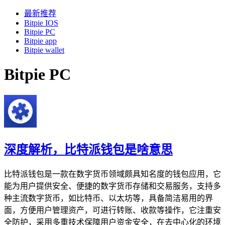
最新推荐
Bitpie IOS
Bitpie PC
Bitpie app
Bitpie wallet
Bitpie PC
深度解析，比特派钱包是啥意思
比特派钱包是一款在数字货币领域颇具知名度的钱包应用，它
能为用户提供安全、便捷的数字货币存储和交易服务，支持多
种主流数字货币，如比特币、以太坊等，具备简洁易用的界
面，方便用户管理资产，可进行转账、收款等操作，它注重安
全防护，采用多重技术保障用户资金安全，在去中心化的环境