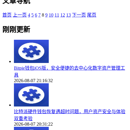
文章导航
首页
上一页
4
5
6
7
8
9
10
11
12
13
下一页
尾页
刚刚更新
Bitpie钱包iOS版，安全便捷的去中心化数字资产管理工
具
2026-08-07 21:16:32
比特派硬件钱包恢复遇超时问题，用户资产安全与体验
双重考验
2026-08-07 20:31:22