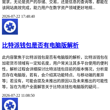
需求，无论是资产的存储、交易，还是信息的查询等，都能在
该网站高效完成，助力用户在数字资产领域更好地规...
2026-07-22 17:48:40
比特派钱包是否有电脑版解析
此内容聚焦于比特派钱包是否有电脑版的解析，比特派钱包在
加密货币领域有一定知名度，用户常关注其多平台使用的便利
性，解析过程会详细探讨比特派钱包目前的版本情况，分析是
否存在电脑版，若有，会介绍其功能特点、与移动端的差异
等；若没有，可能会提及未推出的原因以及未来推出的可能性
等，旨在为用户全面解答关于比特派钱包电脑版的疑问...
2026-07-22 11:08:50