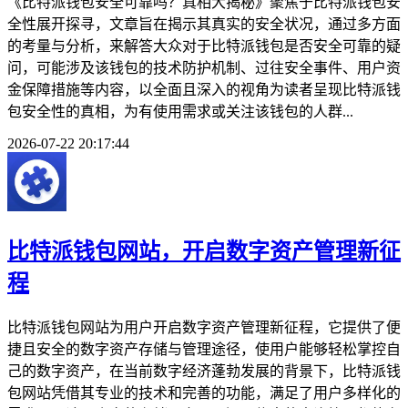
《比特派钱包安全可靠吗？真相大揭秘》聚焦于比特派钱包安
全性展开探寻，文章旨在揭示其真实的安全状况，通过多方面
的考量与分析，来解答大众对于比特派钱包是否安全可靠的疑
问，可能涉及该钱包的技术防护机制、过往安全事件、用户资
金保障措施等内容，以全面且深入的视角为读者呈现比特派钱
包安全性的真相，为有使用需求或关注该钱包的人群...
2026-07-22 20:17:44
比特派钱包网站，开启数字资产管理新征
程
比特派钱包网站为用户开启数字资产管理新征程，它提供了便
捷且安全的数字资产存储与管理途径，使用户能够轻松掌控自
己的数字资产，在当前数字经济蓬勃发展的背景下，比特派钱
包网站凭借其专业的技术和完善的功能，满足了用户多样化的