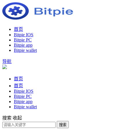
首页
Bitpie IOS
Bitpie PC
Bitpie app
Bitpie wallet
导航
首页
首页
Bitpie IOS
Bitpie PC
Bitpie app
Bitpie wallet
搜索
收起
搜索