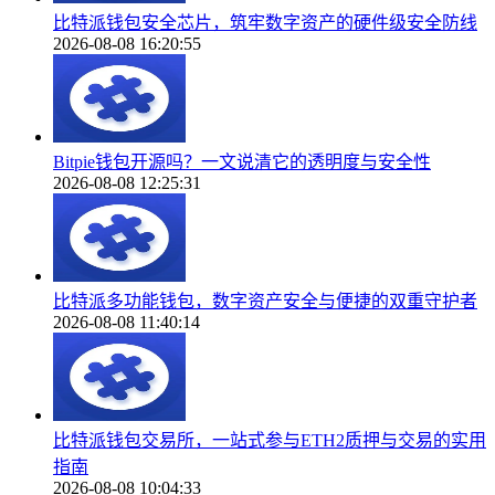
比特派钱包安全芯片，筑牢数字资产的硬件级安全防线
2026-08-08 16:20:55
Bitpie钱包开源吗？一文说清它的透明度与安全性
2026-08-08 12:25:31
比特派多功能钱包，数字资产安全与便捷的双重守护者
2026-08-08 11:40:14
比特派钱包交易所，一站式参与ETH2质押与交易的实用
指南
2026-08-08 10:04:33