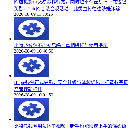
的虚拟货币交易炒作行为，同时也不存在所谓下载钱包
奖励2个btc的合法合规活动，此类宣传往往涉嫌诈骗
2026-08-09 11:33:25
比特派钱包不能交易吗？真相解析与使用提示
2026-08-09 10:46:56
Bitpie钱包正式更新，安全升级与体验优化，打造数字资
产管理新标杆
2026-08-09 10:01:59
比特派钱包用法图解视频，新手也能快速上手的保姆级