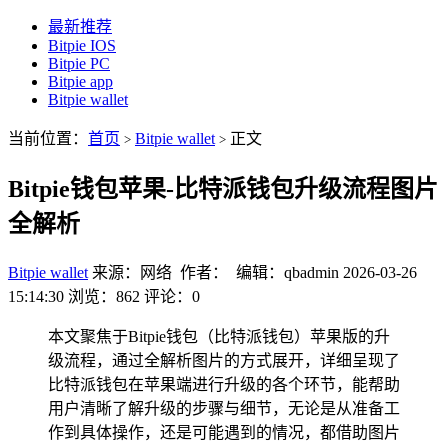
最新推荐
Bitpie IOS
Bitpie PC
Bitpie app
Bitpie wallet
当前位置：
首页
Bitpie wallet
正文
>
>
Bitpie钱包苹果-比特派钱包升级流程图片
全解析
Bitpie wallet
来源：网络 作者： 编辑：qbadmin
2026-03-26
15:14:30
浏览：862
评论：0
本文聚焦于Bitpie钱包（比特派钱包）苹果版的升
级流程，通过全解析图片的方式展开，详细呈现了
比特派钱包在苹果端进行升级的各个环节，能帮助
用户清晰了解升级的步骤与细节，无论是从准备工
作到具体操作，还是可能遇到的情况，都借助图片