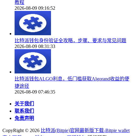
教程
2026-08-09 09:16:52
比特派钱包身份验证全攻略，步骤、要求与常见问题
2026-08-09 08:31:33
比特派钱包ALGO利息，低门槛获取Algorand收益的便
捷途径
2026-08-09 07:46:35
关于我们
联系我们
免责声明
CopyRight ©
2026
比特派(Bitpie)官网最新版下载-Bitpie wallet