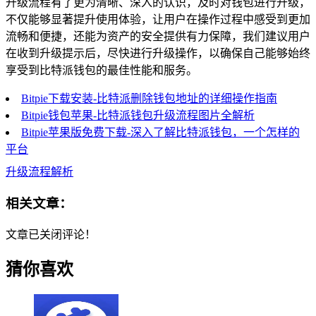
升级流程有了更为清晰、深入的认识，及时对钱包进行升级，
不仅能够显著提升使用体验，让用户在操作过程中感受到更加
流畅和便捷，还能为资产的安全提供有力保障，我们建议用户
在收到升级提示后，尽快进行升级操作，以确保自己能够始终
享受到比特派钱包的最佳性能和服务。
Bitpie下载安装-比特派删除钱包地址的详细操作指南
Bitpie钱包苹果-比特派钱包升级流程图片全解析
Bitpie苹果版免费下载-深入了解比特派钱包，一个怎样的
平台
升级流程解析
相关文章：
文章已关闭评论！
猜你喜欢