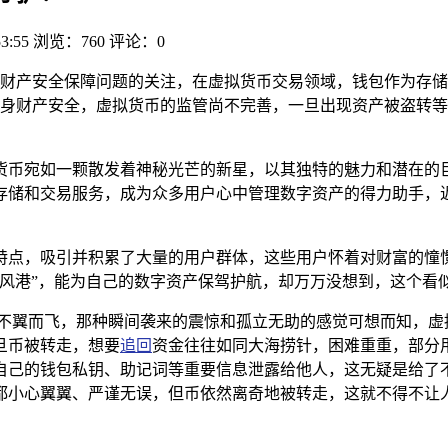
53:55
浏览：760
评论：0
财产安全保障问题的关注，在虚拟货币交易领域，钱包作为存储
身财产安全，虚拟货币的监管尚不完善，一旦出现资产被盗转等
货币宛如一颗散发着神秘光芒的新星，以其独特的魅力和潜在的
存储和交易服务，成为众多用户心中管理数字资产的得力助手，
特点，吸引并积累了大量的用户群体，这些用户怀着对财富的憧
避风港”，能为自己的数字资产保驾护航，却万万没想到，这个看
币不翼而飞，那种瞬间袭来的震惊和孤立无助的感觉可想而知，虚
旦币被转走，想要
追回
资金往往如同大海捞针，困难重重，部分
自己的钱包私钥、助记词等重要信息泄露给他人，这无疑是给了
都小心翼翼、严谨无误，但币依然离奇地被转走，这就不得不让