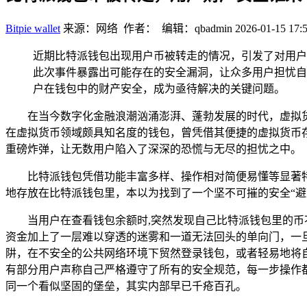
Bitpie wallet
来源：网络 作者： 编辑：qbadmin
2026-01-15 17:
近期比特派钱包出现用户币被转走的情况，引发了对用户
此次事件暴露出可能存在的安全漏洞，让众多用户担忧自
户在钱包中的财产安全，成为亟待解决的关键问题。
在当今数字化金融浪潮汹涌澎湃、蓬勃发展的时代，虚拟
在虚拟货币领域颇具知名度的钱包，曾凭借其便捷的虚拟货币
重磅炸弹，让无数用户陷入了深深的恐慌与无尽的担忧之中。
比特派钱包凭借功能丰富多样、操作相对简便易懂等显著
地存放在比特派钱包里，本以为找到了一个坚不可摧的安全“
当用户在查看钱包余额时,突然发现自己比特派钱包里的
资金加上了一层难以穿透的迷雾和一道无法回头的单向门，一
阱，在不安全的公共网络环境下贸然登录钱包，或者轻易地将
有部分用户声称自己严格遵守了所有的安全规范，每一步操作
同一个看似坚固的堡垒，其实内部早已千疮百孔。