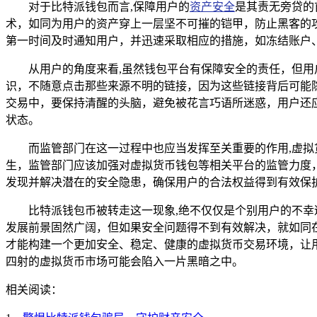
对于比特派钱包而言,保障用户的
资产安全
是其责无旁贷的
术，如同为用户的资产穿上一层坚不可摧的铠甲，防止黑客的
第一时间及时通知用户，并迅速采取相应的措施，如冻结账户
从用户的角度来看,虽然钱包平台有保障安全的责任，但
识，不随意点击那些来源不明的链接，因为这些链接背后可能
交易中，要保持清醒的头脑，避免被花言巧语所迷惑，用户还
状态。
而监管部门在这一过程中也应当发挥至关重要的作用,虚
生，监管部门应该加强对虚拟货币钱包等相关平台的监管力度
发现并解决潜在的安全隐患，确保用户的合法权益得到有效保
比特派钱包币被转走这一现象,绝不仅仅是个别用户的不
发展前景固然广阔，但如果安全问题得不到有效解决，就如同
才能构建一个更加安全、稳定、健康的虚拟货币交易环境，让
四射的虚拟货币市场可能会陷入一片黑暗之中。
相关阅读：