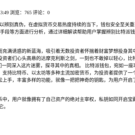
43:49
浏览：765
评论：0
析以辨别真伪，在虚拟货币交易热度持续的当下，钱包安全至关
手段等方面进行分析，通过详细解读帮助用户掌握辨别比特派钱
而充满诱惑的新蓝海，吸引着无数投资者怀揣着财富梦想投身其
投资者们心头高悬的达摩克利斯之剑，一刻也不敢掉以轻心，比
们一同深入这片迷雾，探寻其中的真相。 比特派钱包，宛如一
，支持比特币、以太坊等多种主流加密货币，为投资者提供了一
松上手，丰富多样的功能，就像一把把神奇的钥匙，为用户开启
系中，用户就像拥有了自己资产的绝对主宰权，私钥如同开启宝
它。