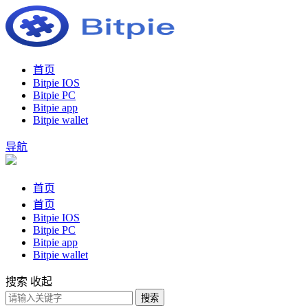
首页
Bitpie IOS
Bitpie PC
Bitpie app
Bitpie wallet
导航
首页
首页
Bitpie IOS
Bitpie PC
Bitpie app
Bitpie wallet
搜索
收起
搜索