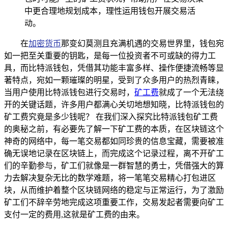
中更合理地规划成本，理性运用钱包开展交易活
动。
在
加密货币
那变幻莫测且充满机遇的交易世界里，钱包宛
如一把至关重要的钥匙，是每一位投资者不可或缺的得力工
具，而比特派钱包，凭借其功能丰富多样、操作便捷流畅等显
著特点，宛如一颗璀璨的明星，受到了众多用户的热烈青睐，
当用户使用比特派钱包进行交易时，
矿工费
就成了一个无法绕
开的关键话题，许多用户都满心关切地想知晓，比特派钱包的
矿工费究竟是多少钱呢？ 在我们深入探究比特派钱包矿工费
的奥秘之前，有必要先了解一下矿工费的本质，在区块链这个
神奇的网络中，每一笔交易都如同珍贵的信息宝藏，需要被准
确无误地记录在区块链上，而完成这个记录过程，离不开矿工
们的辛勤参与，矿工们就像是一群智慧的勇士，凭借强大的算
力去解决复杂无比的数学难题，将一笔笔交易精心打包进区
块，从而维护着整个区块链网络的稳定与正常运行，为了激励
矿工们不辞辛劳地完成这项重要工作，交易发起者需要向矿工
支付一定的费用,这就是矿工费的由来。