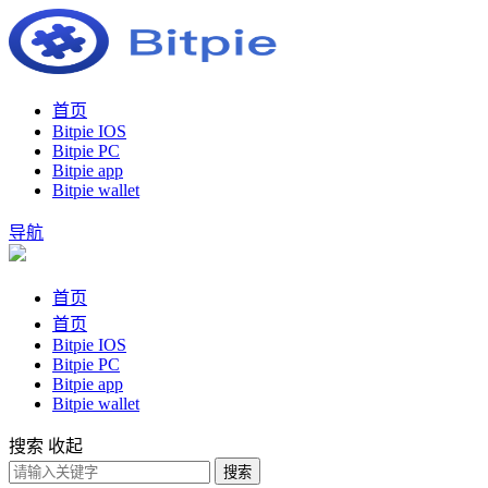
首页
Bitpie IOS
Bitpie PC
Bitpie app
Bitpie wallet
导航
首页
首页
Bitpie IOS
Bitpie PC
Bitpie app
Bitpie wallet
搜索
收起
搜索