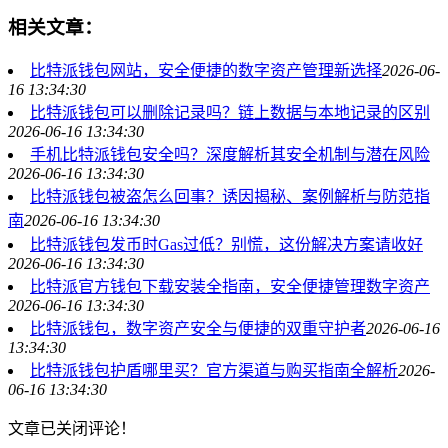
相关文章：
比特派钱包网站，安全便捷的数字资产管理新选择
2026-06-
16 13:34:30
比特派钱包可以删除记录吗？链上数据与本地记录的区别
2026-06-16 13:34:30
手机比特派钱包安全吗？深度解析其安全机制与潜在风险
2026-06-16 13:34:30
比特派钱包被盗怎么回事？诱因揭秘、案例解析与防范指
南
2026-06-16 13:34:30
比特派钱包发币时Gas过低？别慌，这份解决方案请收好
2026-06-16 13:34:30
比特派官方钱包下载安装全指南，安全便捷管理数字资产
2026-06-16 13:34:30
比特派钱包，数字资产安全与便捷的双重守护者
2026-06-16
13:34:30
比特派钱包护盾哪里买？官方渠道与购买指南全解析
2026-
06-16 13:34:30
文章已关闭评论！