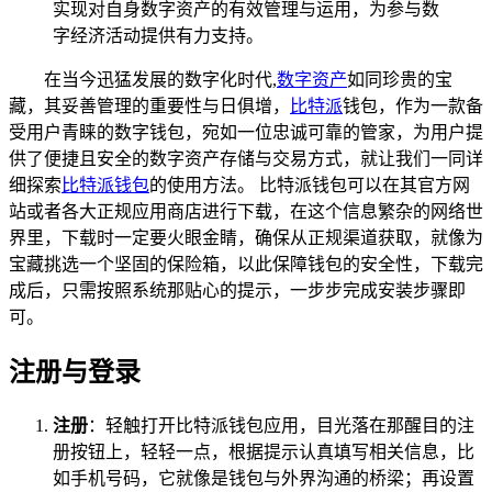
实现对自身数字资产的有效管理与运用，为参与数
字经济活动提供有力支持。
在当今迅猛发展的数字化时代,
数字资产
如同珍贵的宝
藏，其妥善管理的重要性与日俱增，
比特派
钱包，作为一款备
受用户青睐的数字钱包，宛如一位忠诚可靠的管家，为用户提
供了便捷且安全的数字资产存储与交易方式，就让我们一同详
细探索
比特派钱包
的使用方法。 比特派钱包可以在其官方网
站或者各大正规应用商店进行下载，在这个信息繁杂的网络世
界里，下载时一定要火眼金睛，确保从正规渠道获取，就像为
宝藏挑选一个坚固的保险箱，以此保障钱包的安全性，下载完
成后，只需按照系统那贴心的提示，一步步完成安装步骤即
可。
注册与登录
注册
：轻触打开比特派钱包应用，目光落在那醒目的注
册按钮上，轻轻一点，根据提示认真填写相关信息，比
如手机号码，它就像是钱包与外界沟通的桥梁；再设置