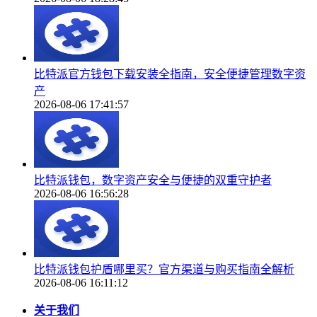
比特派官方钱包下载安装全指南，安全便捷管理数字资
产
2026-08-06 17:41:57
比特派钱包，数字资产安全与便捷的双重守护者
2026-08-06 16:56:28
比特派钱包护盾哪里买？官方渠道与购买指南全解析
2026-08-06 16:11:12
关于我们