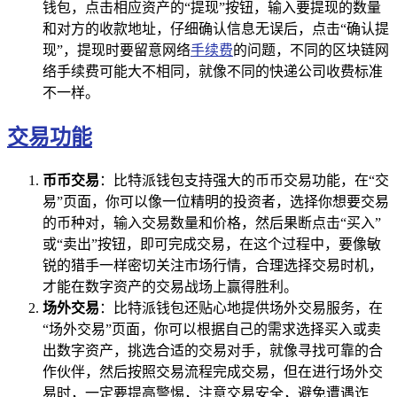
钱包，点击相应资产的“提现”按钮，输入要提现的数量
和对方的收款地址，仔细确认信息无误后，点击“确认提
现”，提现时要留意网络
手续费
的问题，不同的区块链网
络手续费可能大不相同，就像不同的快递公司收费标准
不一样。
交易功能
币币交易
：比特派钱包支持强大的币币交易功能，在“交
易”页面，你可以像一位精明的投资者，选择你想要交易
的币种对，输入交易数量和价格，然后果断点击“买入”
或“卖出”按钮，即可完成交易，在这个过程中，要像敏
锐的猎手一样密切关注市场行情，合理选择交易时机，
才能在数字资产的交易战场上赢得胜利。
场外交易
：比特派钱包还贴心地提供场外交易服务，在
“场外交易”页面，你可以根据自己的需求选择买入或卖
出数字资产，挑选合适的交易对手，就像寻找可靠的合
作伙伴，然后按照交易流程完成交易，但在进行场外交
易时，一定要提高警惕，注意交易安全，避免遭遇诈