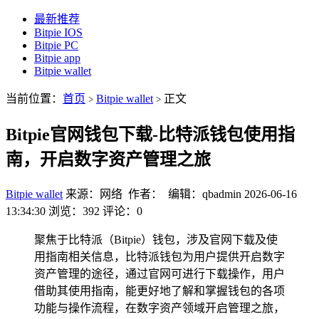
最新推荐
Bitpie IOS
Bitpie PC
Bitpie app
Bitpie wallet
当前位置：
首页
Bitpie wallet
正文
>
>
Bitpie官网钱包下载-比特派钱包使用指
南，开启数字资产管理之旅
Bitpie wallet
来源：网络 作者： 编辑：qbadmin
2026-06-16
13:34:30
浏览：392
评论：0
聚焦于比特派（Bitpie）钱包，涉及官网下载及使
用指南相关信息，比特派钱包为用户提供开启数字
资产管理的途径，通过官网可进行下载操作，用户
借助其使用指南，能更好地了解和掌握钱包的各项
功能与操作流程，在数字资产领域开启管理之旅，