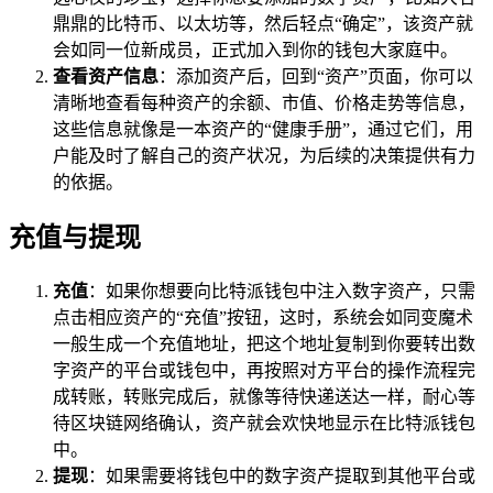
鼎鼎的比特币、以太坊等，然后轻点“确定”，该资产就
会如同一位新成员，正式加入到你的钱包大家庭中。
查看资产信息
：添加资产后，回到“资产”页面，你可以
清晰地查看每种资产的余额、市值、价格走势等信息，
这些信息就像是一本资产的“健康手册”，通过它们，用
户能及时了解自己的资产状况，为后续的决策提供有力
的依据。
充值与提现
充值
：如果你想要向比特派钱包中注入数字资产，只需
点击相应资产的“充值”按钮，这时，系统会如同变魔术
一般生成一个充值地址，把这个地址复制到你要转出数
字资产的平台或钱包中，再按照对方平台的操作流程完
成转账，转账完成后，就像等待快递送达一样，耐心等
待区块链网络确认，资产就会欢快地显示在比特派钱包
中。
提现
：如果需要将钱包中的数字资产提取到其他平台或