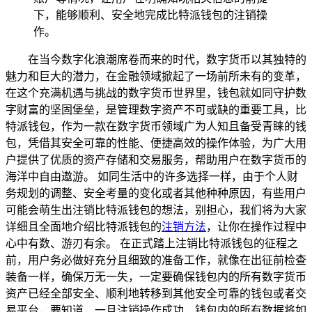
下，能够顺利、安全地完成比特派钱包的注销操
作。
在当今数字化浪潮席卷而来的时代，数字货币以其独特的
魅力和巨大的潜力，在金融领域掀起了一场前所未有的变革，
在这个充满机遇与挑战的数字货币世界里，钱包就如同守护数
字财富的坚固堡垒，是管理数字资产不可或缺的重要工具，比
特派钱包，作为一款在数字货币领域广为人知且备受青睐的钱
包，凭借其安全可靠的性能、便捷高效的操作体验，为广大用
户提供了优质的资产存储和交易服务，帮助用户在数字货币的
海洋中自由遨游。 如同生活中的许多选择一样，由于个人财
务规划的调整、安全考量的变化或者其他种种原因，有些用户
可能会萌生出注销比特派钱包的想法，别担心，我们将为大家
详细且全面地介绍比特派钱包的
注销方法
，让你在操作过程中
心中有数、游刃有余。 在正式踏上注销比特派钱包的征程之
前，用户务必做好充分且细致的准备工作，就像在出征前检查
装备一样，确保万无一失，一定要确保钱包内的所有数字货币
资产已经全部安全、顺利地转移到其他安全可靠的钱包或者交
易平台，要知道，一旦注销操作成功，钱包内的所有数据将如