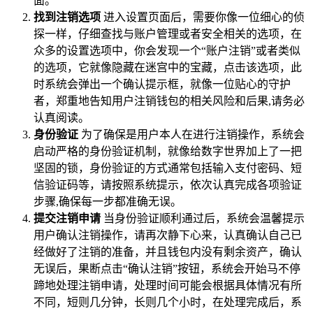
面。
找到注销选项
进入设置页面后，需要你像一位细心的侦
探一样，仔细查找与账户管理或者安全相关的选项，在
众多的设置选项中，你会发现一个“账户注销”或者类似
的选项，它就像隐藏在迷宫中的宝藏，点击该选项，此
时系统会弹出一个确认提示框，就像一位贴心的守护
者，郑重地告知用户注销钱包的相关风险和后果,请务必
认真阅读。
身份验证
为了确保是用户本人在进行注销操作，系统会
启动严格的身份验证机制，就像给数字世界加上了一把
坚固的锁，身份验证的方式通常包括输入支付密码、短
信验证码等，请按照系统提示，依次认真完成各项验证
步骤,确保每一步都准确无误。
提交注销申请
当身份验证顺利通过后，系统会温馨提示
用户确认注销操作，请再次静下心来，认真确认自己已
经做好了注销的准备，并且钱包内没有剩余资产，确认
无误后，果断点击“确认注销”按钮，系统会开始马不停
蹄地处理注销申请，处理时间可能会根据具体情况有所
不同，短则几分钟，长则几个小时，在处理完成后，系