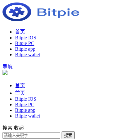
首页
Bitpie IOS
Bitpie PC
Bitpie app
Bitpie wallet
导航
首页
首页
Bitpie IOS
Bitpie PC
Bitpie app
Bitpie wallet
搜索
收起
搜索