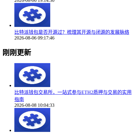
2026-08-06 19:14:30
比特派钱包是否开源过？梳理其开源与闭源的发展脉络
2026-08-06 09:17:46
刚刚更新
比特派钱包交易所，一站式参与ETH2质押与交易的实用
指南
2026-08-08 10:04:33