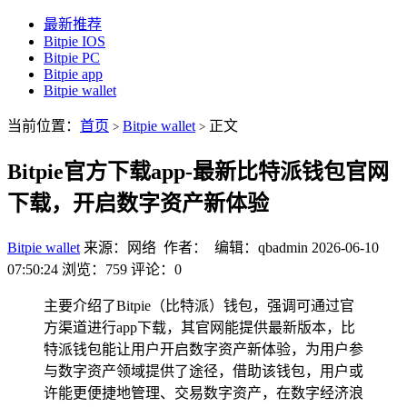
最新推荐
Bitpie IOS
Bitpie PC
Bitpie app
Bitpie wallet
当前位置：
首页
Bitpie wallet
正文
>
>
Bitpie官方下载app-最新比特派钱包官网
下载，开启数字资产新体验
Bitpie wallet
来源：网络 作者： 编辑：qbadmin
2026-06-10
07:50:24
浏览：759
评论：0
主要介绍了Bitpie（比特派）钱包，强调可通过官
方渠道进行app下载，其官网能提供最新版本，比
特派钱包能让用户开启数字资产新体验，为用户参
与数字资产领域提供了途径，借助该钱包，用户或
许能更便捷地管理、交易数字资产，在数字经济浪