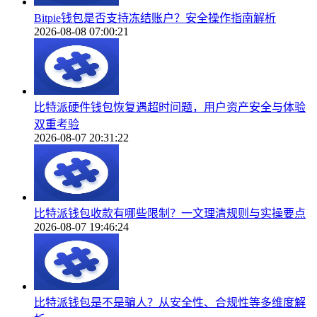
Bitpie钱包是否支持冻结账户？安全操作指南解析
2026-08-08 07:00:21
比特派硬件钱包恢复遇超时问题，用户资产安全与体验
双重考验
2026-08-07 20:31:22
比特派钱包收款有哪些限制？一文理清规则与实操要点
2026-08-07 19:46:24
比特派钱包是不是骗人？从安全性、合规性等多维度解