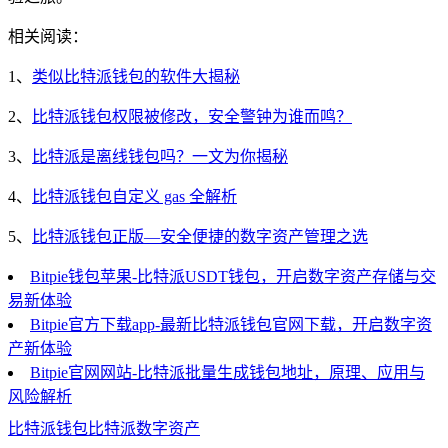
相关阅读：
1、
类似比特派钱包的软件大揭秘
2、
比特派钱包权限被修改，安全警钟为谁而鸣？
3、
比特派是离线钱包吗？一文为你揭秘
4、
比特派钱包自定义 gas 全解析
5、
比特派钱包正版—安全便捷的数字资产管理之选
Bitpie钱包苹果-比特派USDT钱包，开启数字资产存储与交
易新体验
Bitpie官方下载app-最新比特派钱包官网下载，开启数字资
产新体验
Bitpie官网网站-比特派批量生成钱包地址，原理、应用与
风险解析
比特派钱包
比特派
数字资产