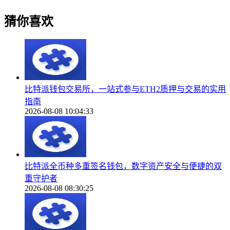
猜你喜欢
比特派钱包交易所，一站式参与ETH2质押与交易的实用
指南
2026-08-08 10:04:33
比特派全币种多重签名钱包，数字资产安全与便捷的双
重守护者
2026-08-08 08:30:25