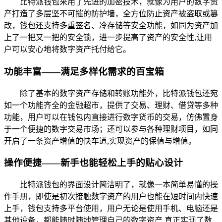
比特派钱包采用了先进的加密技术，就像为用户的数字资
产打造了多层坚不可摧的防护墙，全方位防止资产被盗取或篡
改，钱包还支持多重签名、冷存储等安全功能，如同为资产加
上了一把又一把的安全锁，进一步提高了资产的安全性,让用
户可以安心地将数字资产托付给它。
功能丰富——满足多样化需求的百宝箱
除了基本的数字资产存储和转账功能外，比特派钱包还宛
如一个功能齐全的金融超市，提供了交易、理财、借贷等多种
功能，用户可以在钱包内直接进行数字货币的交易，仿佛置身
于一个便捷的数字交易市场；还可以参与各种理财项目，如同
开启了一条资产增值的快车道,实现资产的保值与增值。
操作便捷——新手也能轻松上手的贴心设计
比特派钱包的界面设计简洁明了，就像一本简单易懂的操
作手册，即使是初次接触数字资产的用户也能在短时间内快速
上手，钱包支持多平台使用，用户无论是使用手机、电脑还是
其他设备，都能随时随地管理自己的数字资产,真正实现了数