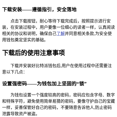
下载安装——遵循指引，安全落地
点击下载按钮，耐心等待下载完成后，按照提示进行安
装，在安装过程中，用户要像一位细心的读者一样，认真阅读
相关的协议和说明，确保自己
了解
并同意相关条款,为安全使
用钱包奠定坚实的基础。
下载后的使用注意事项
下载并安装好比特派钱包后,用户在使用过程中还需要注
意以下几点：
设置强密码——为钱包加上坚固的“锁”
为钱包设置一个强度较高的密码，密码应包含字母、数字
和特殊字符，避免使用简单易猜的密码，要像守护自己的宝藏
一样，妥善保管好自己的密码，不要随意告诉他人,防止密码
泄露导致资产被盗。