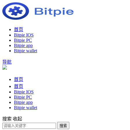
首页
Bitpie IOS
Bitpie PC
Bitpie app
Bitpie wallet
导航
首页
首页
Bitpie IOS
Bitpie PC
Bitpie app
Bitpie wallet
搜索
收起
搜索