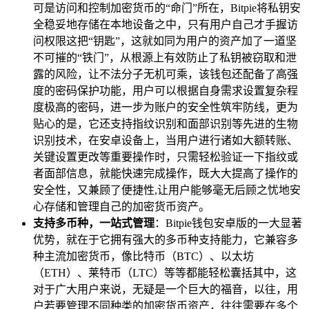
可是访问和控制加密货币的“命门”所在，Bitpie将私钥安
全稳妥地存储在本地设备之中，只有用户自己才手握访
问权限这把“钥匙”，这就如同为用户的资产加了一道坚
不可摧的“铁门”，从根源上有效防止了私钥被窃取和泄
露的风险，让不法分子无机可乘，该钱包还配备了高强
度的密码保护功能，用户可以根据自身需求设置复杂程
度极高的密码，进一步为账户的安全性筑牢防线，更为
贴心的是，它还支持指纹识别和面部识别等先进的生物
识别技术，在安卓设备上，当用户进行诸如大额转账、
关键设置更改等重要操作时，只需轻松验证一下指纹或
者面部信息，就能快速完成操作，既大大提高了操作的
安全性，又兼顾了便捷性,让用户能够毫无后顾之忧地安
心存储和管理自己的加密货币资产。
支持多币种，一站式管理
：Bitpie钱包安卓版的一大显著
优势，就在于它拥有强大的多币种支持能力，它兼容多
种主流加密货币，像比特币（BTC）、以太坊
（ETH）、莱特币（LTC）等等都能轻松囊括其中，这
对于广大用户来说，无疑是一个巨大的福音，以往，用
户若要管理不同种类的加密货币资产，往往需要在多个