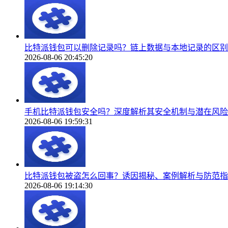
比特派钱包可以删除记录吗？链上数据与本地记录的区别
2026-08-06 20:45:20
手机比特派钱包安全吗？深度解析其安全机制与潜在风险
2026-08-06 19:59:31
比特派钱包被盗怎么回事？诱因揭秘、案例解析与防范指
2026-08-06 19:14:30