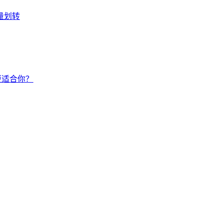
量划转
更适合你？