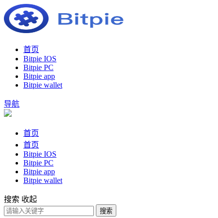
首页
Bitpie IOS
Bitpie PC
Bitpie app
Bitpie wallet
导航
首页
首页
Bitpie IOS
Bitpie PC
Bitpie app
Bitpie wallet
搜索
收起
搜索