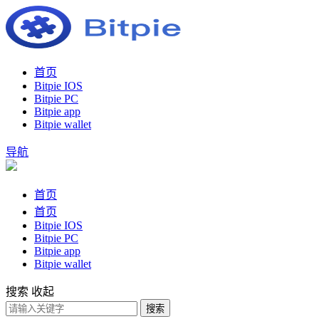
首页
Bitpie IOS
Bitpie PC
Bitpie app
Bitpie wallet
导航
首页
首页
Bitpie IOS
Bitpie PC
Bitpie app
Bitpie wallet
搜索
收起
搜索