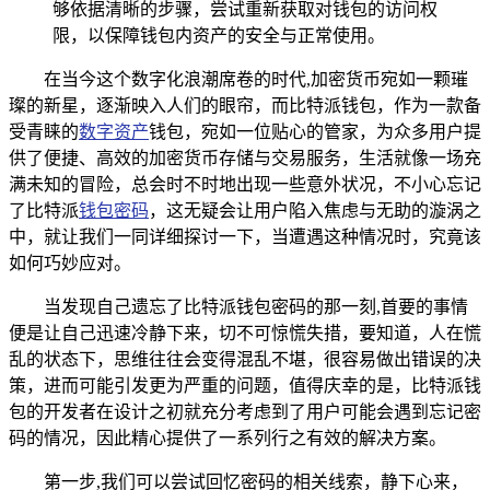
够依据清晰的步骤，尝试重新获取对钱包的访问权
限，以保障钱包内资产的安全与正常使用。
在当今这个数字化浪潮席卷的时代,加密货币宛如一颗璀
璨的新星，逐渐映入人们的眼帘，而比特派钱包，作为一款备
受青睐的
数字资产
钱包，宛如一位贴心的管家，为众多用户提
供了便捷、高效的加密货币存储与交易服务，生活就像一场充
满未知的冒险，总会时不时地出现一些意外状况，不小心忘记
了比特派
钱包密码
，这无疑会让用户陷入焦虑与无助的漩涡之
中，就让我们一同详细探讨一下，当遭遇这种情况时，究竟该
如何巧妙应对。
当发现自己遗忘了比特派钱包密码的那一刻,首要的事情
便是让自己迅速冷静下来，切不可惊慌失措，要知道，人在慌
乱的状态下，思维往往会变得混乱不堪，很容易做出错误的决
策，进而可能引发更为严重的问题，值得庆幸的是，比特派钱
包的开发者在设计之初就充分考虑到了用户可能会遇到忘记密
码的情况，因此精心提供了一系列行之有效的解决方案。
第一步,我们可以尝试回忆密码的相关线索，静下心来，