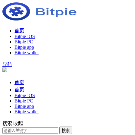
首页
Bitpie IOS
Bitpie PC
Bitpie app
Bitpie wallet
导航
首页
首页
Bitpie IOS
Bitpie PC
Bitpie app
Bitpie wallet
搜索
收起
搜索