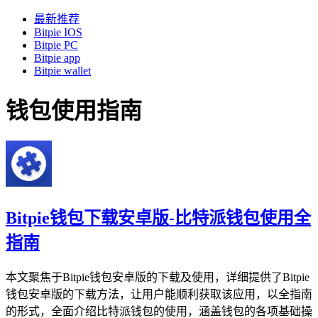
最新推荐
Bitpie IOS
Bitpie PC
Bitpie app
Bitpie wallet
钱包使用指南
Bitpie钱包下载安卓版-比特派钱包使用全
指南
本文聚焦于Bitpie钱包安卓版的下载及使用，详细提供了Bitpie
钱包安卓版的下载方法，让用户能顺利获取该应用，以全指南
的形式，全面介绍比特派钱包的使用，涵盖钱包的各项基础操