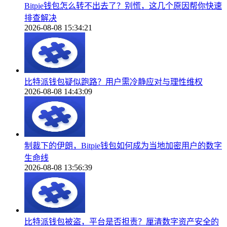
Bitpie钱包怎么转不出去了？别慌，这几个原因帮你快速
排查解决
2026-08-08 15:34:21
比特派钱包疑似跑路？用户需冷静应对与理性维权
2026-08-08 14:43:09
制裁下的伊朗，Bitpie钱包如何成为当地加密用户的数字
生命线
2026-08-08 13:56:39
比特派钱包被盗，平台是否担责？厘清数字资产安全的