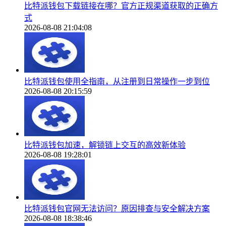
比特派钱包下载链接在哪？官方正规渠道获取的正确方
式
2026-08-08 21:04:08
比特派钱包使用全指南，从注册到日常操作一步到位
2026-08-08 20:15:59
比特派钱包加速，解锁链上交互的高效新体验
2026-08-08 19:28:01
比特派钱包官网无法访问？原因排查与安全解决方案
2026-08-08 18:38:46