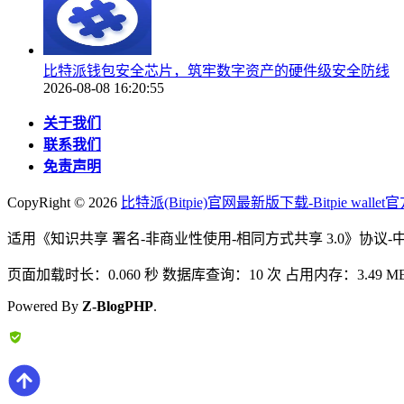
比特派钱包安全芯片，筑牢数字资产的硬件级安全防线
2026-08-08 16:20:55
关于我们
联系我们
免责声明
CopyRight ©
2026
比特派(Bitpie)官网最新版下载-Bitpie wallet
适用《知识共享 署名-非商业性使用-相同方式共享 3.0》协议-
页面加载时长：0.060 秒 数据库查询：10 次 占用内存：3.49 M
Powered By
Z-BlogPHP
.