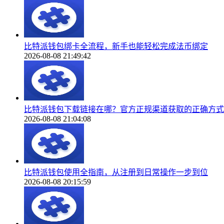
比特派钱包绑卡全流程，新手也能轻松完成法币绑定
2026-08-08 21:49:42
比特派钱包下载链接在哪？官方正规渠道获取的正确方式
2026-08-08 21:04:08
比特派钱包使用全指南，从注册到日常操作一步到位
2026-08-08 20:15:59