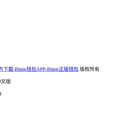
官方下载-Bitpie钱包APP-Bitpie正版钱包
版权所有
中文版
B