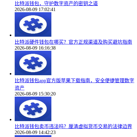
比特派钱包，守护数字资产的密钥之道
2026-08-09 17:02:41
比特派硬件钱包在哪买？官方正规渠道及购买避坑指南
2026-08-09 16:16:38
比特派钱包app官方版苹果下载指南，安全便捷管理数字
资产
2026-08-09 15:30:20
比特派钱包卖币违法吗？厘清虚拟货币交易的法律边界
2026-08-09 14:42:23