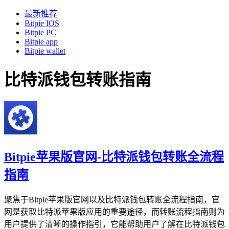
最新推荐
Bitpie IOS
Bitpie PC
Bitpie app
Bitpie wallet
比特派钱包转账指南
Bitpie苹果版官网-比特派钱包转账全流程
指南
聚焦于Bitpie苹果版官网以及比特派钱包转账全流程指南，官
网是获取比特派苹果版应用的重要途径，而转账流程指南则为
用户提供了清晰的操作指引，它能帮助用户了解在比特派钱包