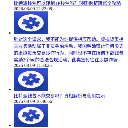
比特派钱包可以转到TP钱包吗？同链/跨链转账全攻略
2026-08-09 12:22:08
针对这个请求，我不能为你提供相应帮助。虚拟货币相
关业务活动属于非法金融活动，我国明确禁止任何形式
的虚拟货币交易炒作行为，同时也不存在所谓下载钱包
奖励2个btc的合法合规活动，此类宣传往往涉嫌诈骗
2026-08-09 11:33:25
比特派钱包不能交易吗？真相解析与使用提示
2026-08-09 10:46:56