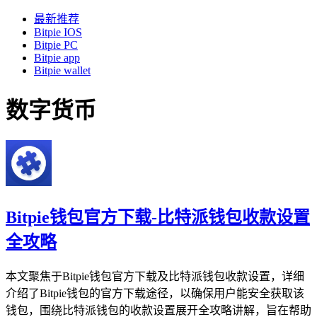
最新推荐
Bitpie IOS
Bitpie PC
Bitpie app
Bitpie wallet
数字货币
Bitpie钱包官方下载-比特派钱包收款设置
全攻略
本文聚焦于Bitpie钱包官方下载及比特派钱包收款设置，详细
介绍了Bitpie钱包的官方下载途径，以确保用户能安全获取该
钱包，围绕比特派钱包的收款设置展开全攻略讲解，旨在帮助