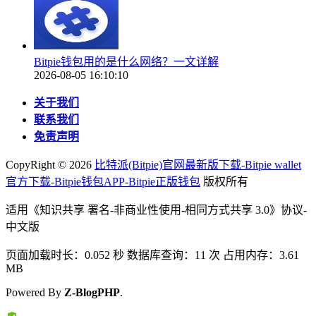
Bitpie钱包用的是什么网络？一文详解
2026-08-05 16:10:10
关于我们
联系我们
免责声明
CopyRight ©
2026
比特派(Bitpie)官网最新版下载-Bitpie wallet
官方下载-Bitpie钱包APP-Bitpie正版钱包
版权所有
适用《知识共享 署名-非商业性使用-相同方式共享 3.0》协议-
中文版
页面加载时长：0.052 秒 数据库查询：11 次 占用内存：3.61
MB
Powered By
Z-BlogPHP
.