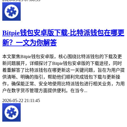
Bitpie钱包安卓版下载-比特派钱包在哪更
新？一文为你解答
本文聚焦Bitpie钱包安卓版，核心围绕比特派钱包的下载及更
新问题展开，详细探讨了Bitpie钱包安卓版的下载途径，同时
着重解答了比特派钱包在哪更新这一关键问题，旨在为用户提
供清晰、明确的指引，帮助他们顺利完成钱包下载与更新操
作，确保能正常、安全地使用比特派钱包进行相关业务，为用
户在数字货币管理方面提供便利。在当今...
2026-05-22 21:11:45