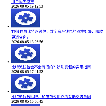
用户损失惨重
2026-08-05 19:12:53
TP钱包与比特派钱包，数字资产钱包的双雄对决，哪款
更适合你？
2026-08-05 18:26:56
比特派钱包会不会有假的？辨别真假的实用指南
2026-08-05 17:41:52
比特派钱包贴吧，加密钱包用户的互助交流乐园
2026-08-05 16:56:45