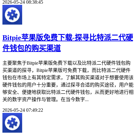
2026-05-24 08:38:45
Bitpie苹果版免费下载-探寻比特派二代硬
件钱包的购买渠道
主要聚焦于Bitpie苹果版免费下载以及比特派二代硬件钱包购
买渠道的探寻，Bitpie苹果版可免费下载，而比特派二代硬件
钱包在市场上有其特定需求，了解其购买渠道对于想要使用该
硬件钱包的用户十分重要，通过探寻合适的购买途径，用户能
够安全、便捷地获取比特派二代硬件钱包，从而更好地进行相
关的数字资产操作与管理。在当今数字...
2026-05-24 07:49:22