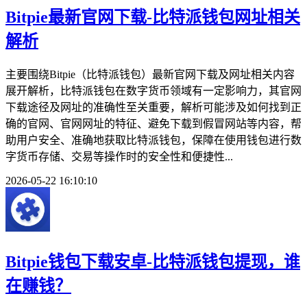
Bitpie最新官网下载-比特派钱包网址相关
解析
主要围绕Bitpie（比特派钱包）最新官网下载及网址相关内容
展开解析，比特派钱包在数字货币领域有一定影响力，其官网
下载途径及网址的准确性至关重要，解析可能涉及如何找到正
确的官网、官网网址的特征、避免下载到假冒网站等内容，帮
助用户安全、准确地获取比特派钱包，保障在使用钱包进行数
字货币存储、交易等操作时的安全性和便捷性...
2026-05-22 16:10:10
Bitpie钱包下载安卓-比特派钱包提现，谁
在赚钱？