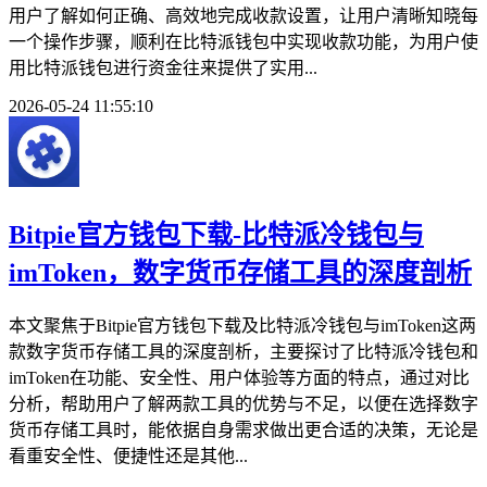
用户了解如何正确、高效地完成收款设置，让用户清晰知晓每
一个操作步骤，顺利在比特派钱包中实现收款功能，为用户使
用比特派钱包进行资金往来提供了实用...
2026-05-24 11:55:10
Bitpie官方钱包下载-比特派冷钱包与
imToken，数字货币存储工具的深度剖析
本文聚焦于Bitpie官方钱包下载及比特派冷钱包与imToken这两
款数字货币存储工具的深度剖析，主要探讨了比特派冷钱包和
imToken在功能、安全性、用户体验等方面的特点，通过对比
分析，帮助用户了解两款工具的优势与不足，以便在选择数字
货币存储工具时，能依据自身需求做出更合适的决策，无论是
看重安全性、便捷性还是其他...