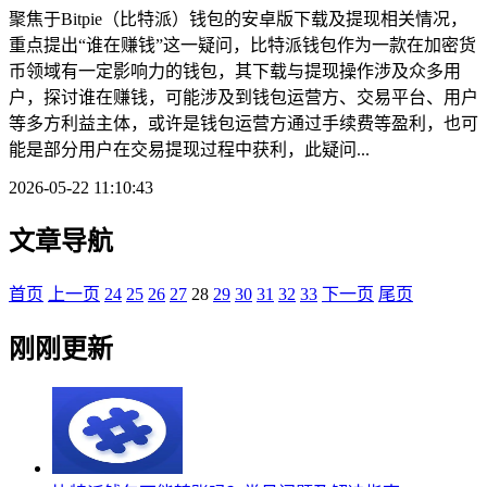
聚焦于Bitpie（比特派）钱包的安卓版下载及提现相关情况，
重点提出“谁在赚钱”这一疑问，比特派钱包作为一款在加密货
币领域有一定影响力的钱包，其下载与提现操作涉及众多用
户，探讨谁在赚钱，可能涉及到钱包运营方、交易平台、用户
等多方利益主体，或许是钱包运营方通过手续费等盈利，也可
能是部分用户在交易提现过程中获利，此疑问...
2026-05-22 11:10:43
文章导航
首页
上一页
24
25
26
27
28
29
30
31
32
33
下一页
尾页
刚刚更新