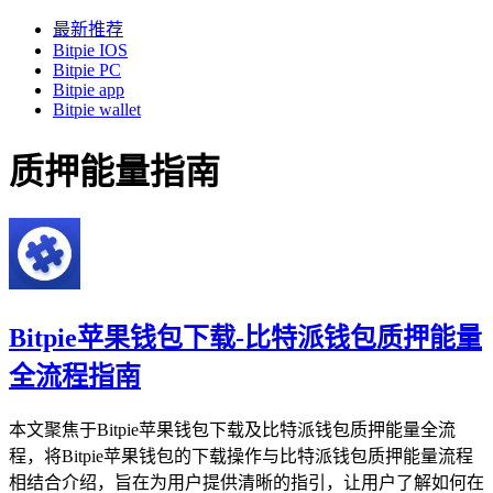
最新推荐
Bitpie IOS
Bitpie PC
Bitpie app
Bitpie wallet
质押能量指南
Bitpie苹果钱包下载-比特派钱包质押能量
全流程指南
本文聚焦于Bitpie苹果钱包下载及比特派钱包质押能量全流
程，将Bitpie苹果钱包的下载操作与比特派钱包质押能量流程
相结合介绍，旨在为用户提供清晰的指引，让用户了解如何在