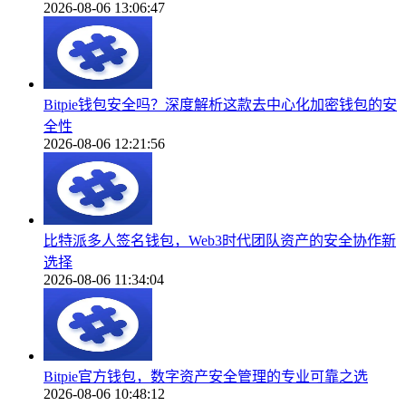
2026-08-06 13:06:47
Bitpie钱包安全吗？深度解析这款去中心化加密钱包的安
全性
2026-08-06 12:21:56
比特派多人签名钱包，Web3时代团队资产的安全协作新
选择
2026-08-06 11:34:04
Bitpie官方钱包，数字资产安全管理的专业可靠之选
2026-08-06 10:48:12