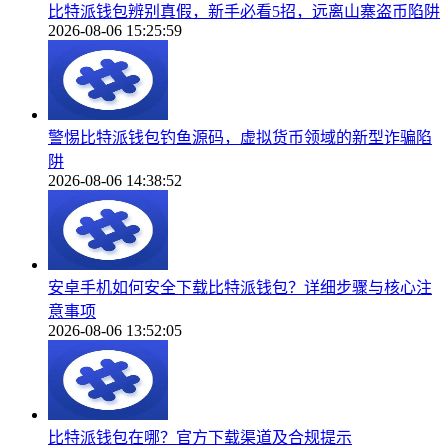
比特派钱包辨别真假，新手必看5招，远离山寨盗币陷阱
2026-08-06 15:25:59
警惕比特派钱包钓鱼源码，虚拟货币领域的新型诈骗陷
阱
2026-08-06 14:38:52
安卓手机如何安全下载比特派钱包？详细步骤与核心注
意事项
2026-08-06 13:52:05
比特派钱包在哪？官方下载渠道及合规提示