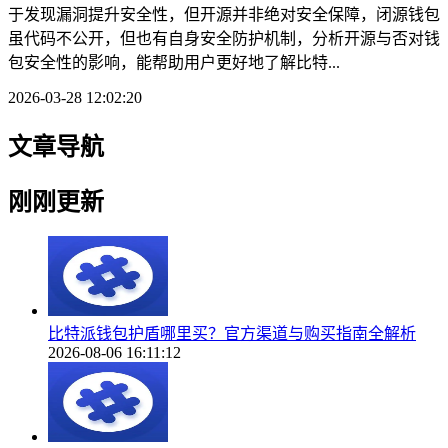
于发现漏洞提升安全性，但开源并非绝对安全保障，闭源钱包
虽代码不公开，但也有自身安全防护机制，分析开源与否对钱
包安全性的影响，能帮助用户更好地了解比特...
2026-03-28 12:02:20
文章导航
刚刚更新
比特派钱包护盾哪里买？官方渠道与购买指南全解析
2026-08-06 16:11:12