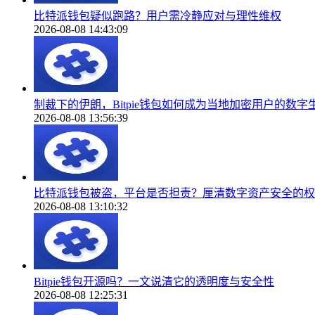
比特派钱包疑似跑路？用户需冷静应对与理性维权
2026-08-08 14:43:09
制裁下的伊朗，Bitpie钱包如何成为当地加密用户的数字
2026-08-08 13:56:39
比特派钱包被盗，平台是否担责？厘清数字资产安全的权
2026-08-08 13:10:32
Bitpie钱包开源吗？一文说清它的透明度与安全性
2026-08-08 12:25:31