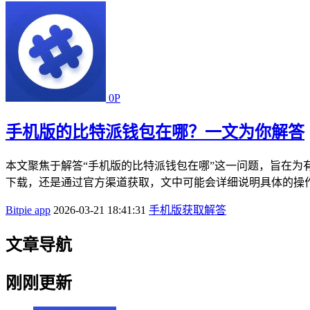
0P
手机版的比特派钱包在哪？一文为你解答
本文聚焦于解答“手机版的比特派钱包在哪”这一问题，旨在
下载，还是通过官方渠道获取，文中可能会详细说明具体的操作
Bitpie app
2026-03-21 18:41:31
手机版获取解答
文章导航
刚刚更新