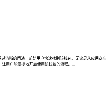
通过清晰的阐述，帮助用户快速找到该钱包，无论是从应用商店
用户能便捷地开启使用该钱包的流程。...