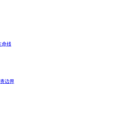
生命线
责边界