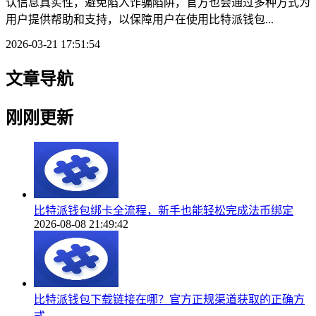
认信息真实性，避免陷入诈骗陷阱，官方也会通过多种方式为
用户提供帮助和支持，以保障用户在使用比特派钱包...
2026-03-21 17:51:54
文章导航
刚刚更新
比特派钱包绑卡全流程，新手也能轻松完成法币绑定
2026-08-08 21:49:42
比特派钱包下载链接在哪？官方正规渠道获取的正确方