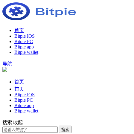
首页
Bitpie IOS
Bitpie PC
Bitpie app
Bitpie wallet
导航
首页
首页
Bitpie IOS
Bitpie PC
Bitpie app
Bitpie wallet
搜索
收起
搜索