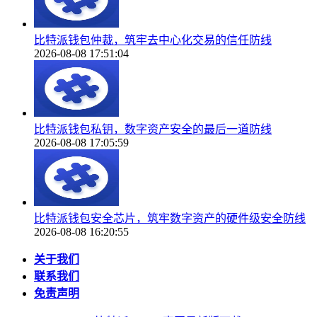
比特派钱包仲裁，筑牢去中心化交易的信任防线
2026-08-08 17:51:04
比特派钱包私钥，数字资产安全的最后一道防线
2026-08-08 17:05:59
比特派钱包安全芯片，筑牢数字资产的硬件级安全防线
2026-08-08 16:20:55
关于我们
联系我们
免责声明