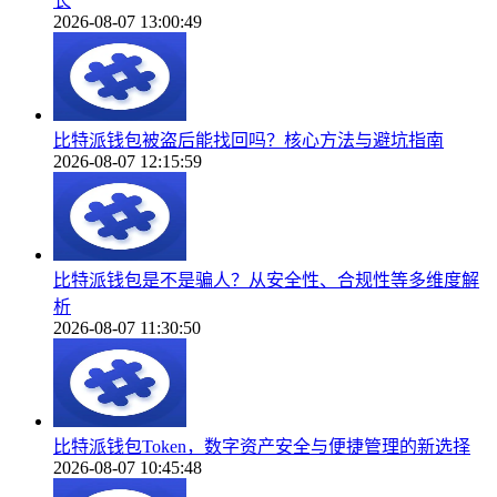
长
2026-08-07 13:00:49
比特派钱包被盗后能找回吗？核心方法与避坑指南
2026-08-07 12:15:59
比特派钱包是不是骗人？从安全性、合规性等多维度解
析
2026-08-07 11:30:50
比特派钱包Token，数字资产安全与便捷管理的新选择
2026-08-07 10:45:48