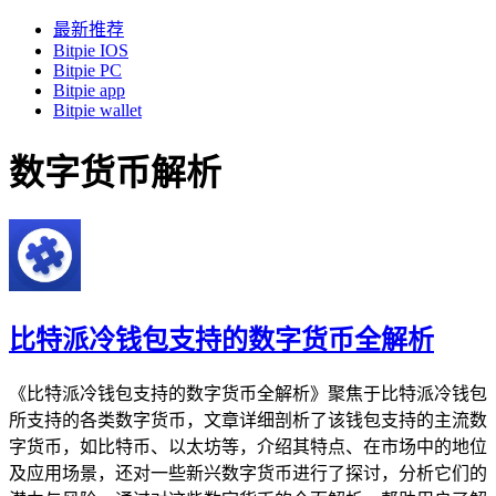
最新推荐
Bitpie IOS
Bitpie PC
Bitpie app
Bitpie wallet
数字货币解析
比特派冷钱包支持的数字货币全解析
《比特派冷钱包支持的数字货币全解析》聚焦于比特派冷钱包
所支持的各类数字货币，文章详细剖析了该钱包支持的主流数
字货币，如比特币、以太坊等，介绍其特点、在市场中的地位
及应用场景，还对一些新兴数字货币进行了探讨，分析它们的