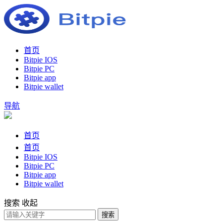
首页
Bitpie IOS
Bitpie PC
Bitpie app
Bitpie wallet
导航
首页
首页
Bitpie IOS
Bitpie PC
Bitpie app
Bitpie wallet
搜索
收起
搜索