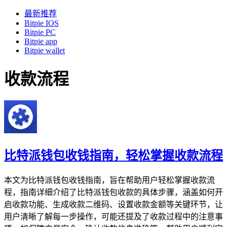
最新推荐
Bitpie IOS
Bitpie PC
Bitpie app
Bitpie wallet
收款流程
比特派钱包收钱指南，轻松掌握收款流程
本文为比特派钱包收钱指南，旨在帮助用户轻松掌握收款流
程，指南详细介绍了比特派钱包收款的具体步骤，涵盖如何开
启收款功能、生成收款二维码、设置收款金额等关键环节，让
用户清晰了解每一步操作，可能还提及了收款过程中的注意事