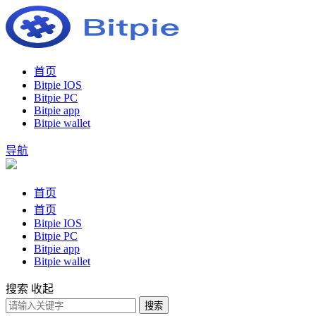
首页
Bitpie IOS
Bitpie PC
Bitpie app
Bitpie wallet
导航
首页
首页
Bitpie IOS
Bitpie PC
Bitpie app
Bitpie wallet
搜索
收起
搜索