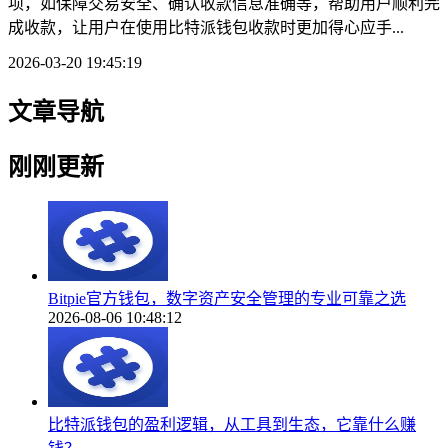
项，如保障交易安全、确认收款信息准确等，帮助用户顺利完
成收款，让用户在使用比特派钱包收款时更加得心应手...
2026-03-20 19:45:19
文章导航
刚刚更新
Bitpie官方钱包，数字资产安全管理的专业可靠之选
2026-08-06 10:48:12
比特派钱包的盈利逻辑，从工具到生态，它靠什么赚