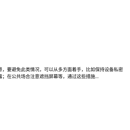
患，要避免此类情况，可以从多方面着手，比如保持设备私密
在公共场合注意遮挡屏幕等，通过这些措施...