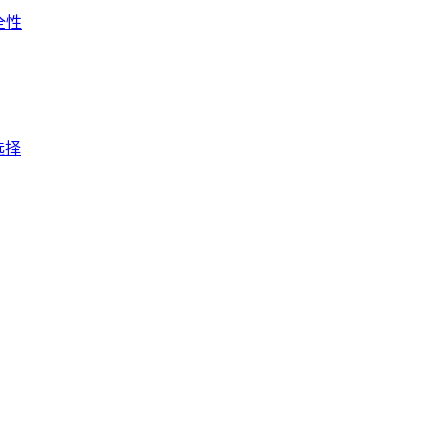
全性
选择