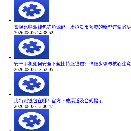
警惕比特派钱包钓鱼源码，虚拟货币领域的新型诈骗陷阱
2026-08-06 14:38:52
安卓手机如何安全下载比特派钱包？详细步骤与核心注意
2026-08-06 13:52:05
比特派钱包在哪？官方下载渠道及合规提示
2026-08-06 13:06:47