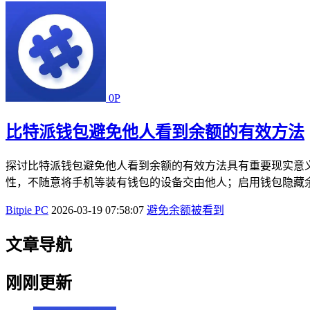
0P
比特派钱包避免他人看到余额的有效方法
探讨比特派钱包避免他人看到余额的有效方法具有重要现实意
性，不随意将手机等装有钱包的设备交由他人；启用钱包隐藏余
Bitpie PC
2026-03-19 07:58:07
避免余额被看到
文章导航
刚刚更新