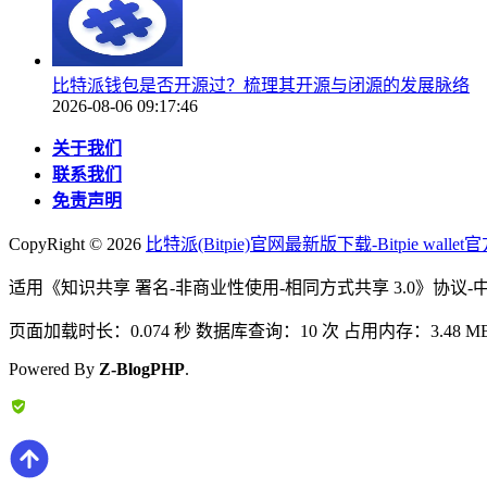
比特派钱包是否开源过？梳理其开源与闭源的发展脉络
2026-08-06 09:17:46
关于我们
联系我们
免责声明
CopyRight ©
2026
比特派(Bitpie)官网最新版下载-Bitpie wallet
适用《知识共享 署名-非商业性使用-相同方式共享 3.0》协议-
页面加载时长：0.074 秒 数据库查询：10 次 占用内存：3.48 M
Powered By
Z-BlogPHP
.