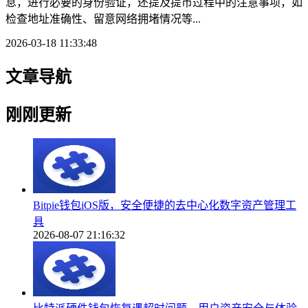
息，进行必要的身份验证，还提及提币过程中的注意事项，如
检查地址准确性、留意网络拥堵情况等...
2026-03-18 11:33:48
文章导航
刚刚更新
Bitpie钱包iOS版，安全便捷的去中心化数字资产管理工
具
2026-08-07 21:16:32