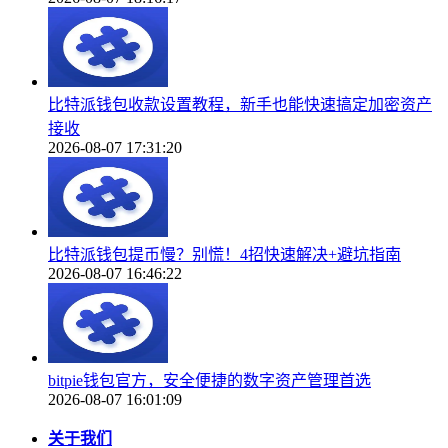
比特派钱包收款设置教程，新手也能快速搞定加密资产
接收
2026-08-07 17:31:20
比特派钱包提币慢？别慌！4招快速解决+避坑指南
2026-08-07 16:46:22
bitpie钱包官方，安全便捷的数字资产管理首选
2026-08-07 16:01:09
关于我们