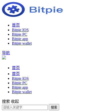
首页
Bitpie IOS
Bitpie PC
Bitpie app
Bitpie wallet
导航
首页
首页
Bitpie IOS
Bitpie PC
Bitpie app
Bitpie wallet
搜索
收起
搜索