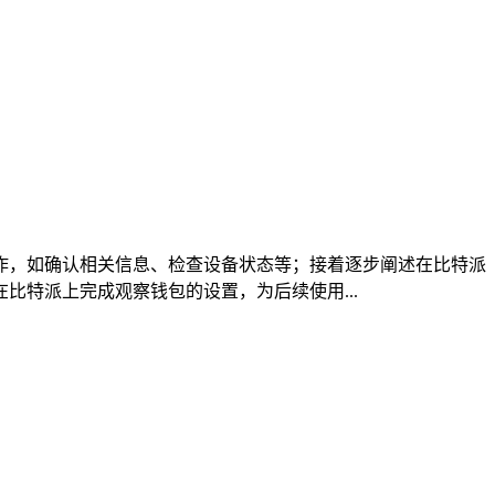
作，如确认相关信息、检查设备状态等；接着逐步阐述在比特派
特派上完成观察钱包的设置，为后续使用...