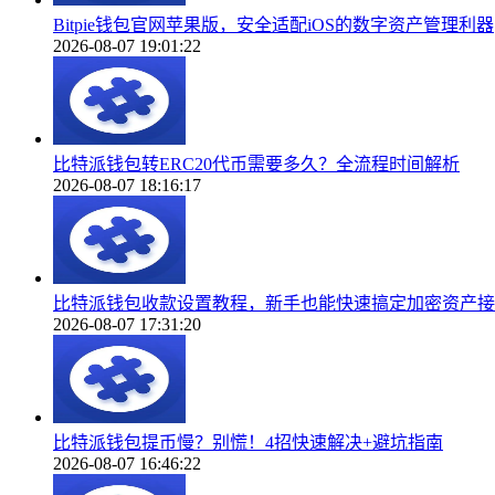
Bitpie钱包官网苹果版，安全适配iOS的数字资产管理利器
2026-08-07 19:01:22
比特派钱包转ERC20代币需要多久？全流程时间解析
2026-08-07 18:16:17
比特派钱包收款设置教程，新手也能快速搞定加密资产接
2026-08-07 17:31:20
比特派钱包提币慢？别慌！4招快速解决+避坑指南
2026-08-07 16:46:22