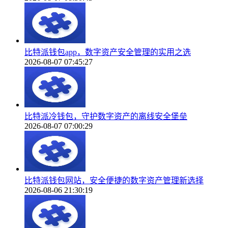
比特派钱包app，数字资产安全管理的实用之选
2026-08-07 07:45:27
比特派冷钱包，守护数字资产的离线安全堡垒
2026-08-07 07:00:29
比特派钱包网站，安全便捷的数字资产管理新选择
2026-08-06 21:30:19