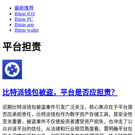
最新推荐
Bitpie IOS
Bitpie PC
Bitpie app
Bitpie wallet
平台担责
比特派钱包被盗，平台是否应担责？
近期比特派钱包被盗事件引发广泛关注，核心焦点在于平台是
否应承担责任，比特派钱包作为数字资产存储工具，其安全性
至关重要，被盗事件不仅使投资者遭受资产损失，也冲击了公
众对该平台的信任，从法律和行业规范角度看，需明确平台在