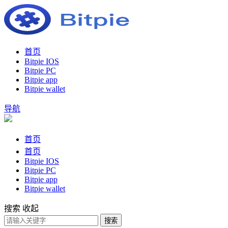
首页
Bitpie IOS
Bitpie PC
Bitpie app
Bitpie wallet
导航
首页
首页
Bitpie IOS
Bitpie PC
Bitpie app
Bitpie wallet
搜索
收起
搜索