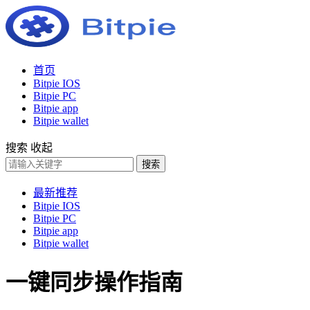
首页
Bitpie IOS
Bitpie PC
Bitpie app
Bitpie wallet
搜索
收起
搜索
最新推荐
Bitpie IOS
Bitpie PC
Bitpie app
Bitpie wallet
一键同步操作指南