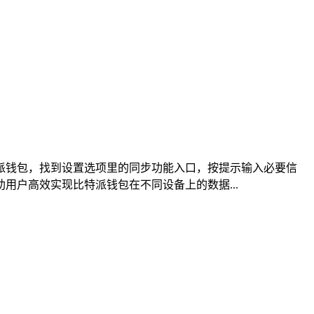
派钱包，找到设置选项里的同步功能入口，按提示输入必要信
户高效实现比特派钱包在不同设备上的数据...