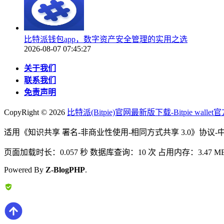
比特派钱包app，数字资产安全管理的实用之选
2026-08-07 07:45:27
关于我们
联系我们
免责声明
CopyRight ©
2026
比特派(Bitpie)官网最新版下载-Bitpie wallet
适用《知识共享 署名-非商业性使用-相同方式共享 3.0》协议-
页面加载时长：0.057 秒 数据库查询：10 次 占用内存：3.47 M
Powered By
Z-BlogPHP
.