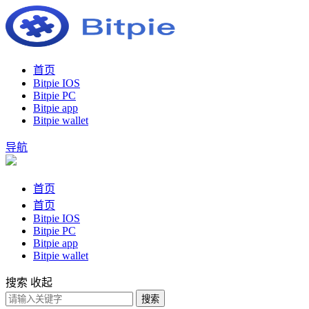
首页
Bitpie IOS
Bitpie PC
Bitpie app
Bitpie wallet
导航
首页
首页
Bitpie IOS
Bitpie PC
Bitpie app
Bitpie wallet
搜索
收起
搜索