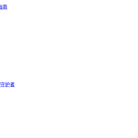
指南
守护者