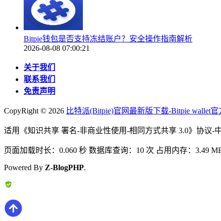
Bitpie钱包是否支持冻结账户？安全操作指南解析
2026-08-08 07:00:21
关于我们
联系我们
免责声明
CopyRight ©
2026
比特派(Bitpie)官网最新版下载-Bitpie wallet
适用《知识共享 署名-非商业性使用-相同方式共享 3.0》协议-
页面加载时长：0.060 秒 数据库查询：10 次 占用内存：3.49 M
Powered By
Z-BlogPHP
.