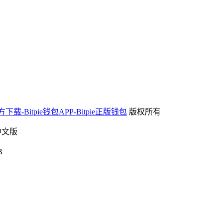
官方下载-Bitpie钱包APP-Bitpie正版钱包
版权所有
中文版
B