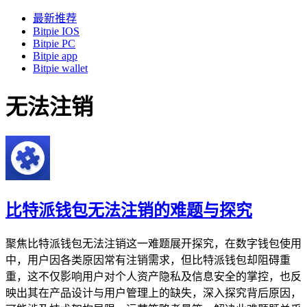
最新推荐
Bitpie IOS
Bitpie PC
Bitpie app
Bitpie wallet
无法注销
比特派钱包无法注销的难题与探究
聚焦比特派钱包无法注销这一难题展开探究，在数字钱包使用
中，用户因各类原因常有注销需求，但比特派钱包却阻碍重
重，这不仅影响用户对个人资产隐私及信息安全的掌控，也反
映出其在产品设计与用户管理上的缺失，深入探究背后原因，