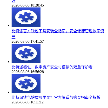
好
2026-08-06 18:28:45
比特派官方钱包下载安装全指南，安全便捷管理数字资
产
2026-08-06 17:41:57
比特派钱包，数字资产安全与便捷的双重守护者
2026-08-06 16:56:28
比特派钱包护盾哪里买？官方渠道与购买指南全解析
2026-08-06 16:11:12