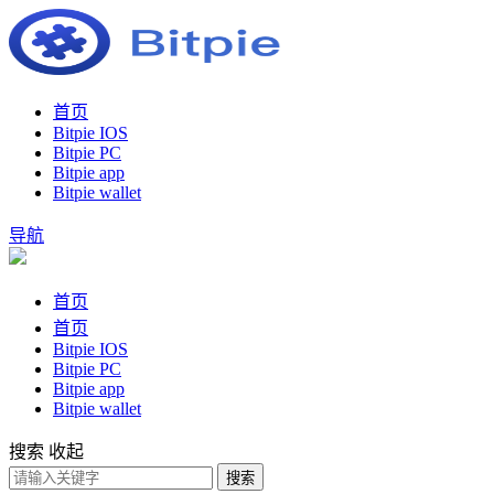
首页
Bitpie IOS
Bitpie PC
Bitpie app
Bitpie wallet
导航
首页
首页
Bitpie IOS
Bitpie PC
Bitpie app
Bitpie wallet
搜索
收起
搜索