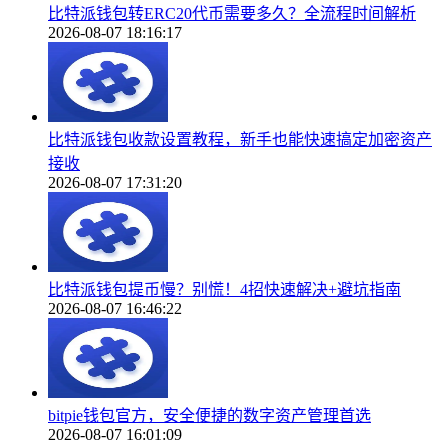
比特派钱包转ERC20代币需要多久？全流程时间解析
2026-08-07 18:16:17
比特派钱包收款设置教程，新手也能快速搞定加密资产
接收
2026-08-07 17:31:20
比特派钱包提币慢？别慌！4招快速解决+避坑指南
2026-08-07 16:46:22
bitpie钱包官方，安全便捷的数字资产管理首选
2026-08-07 16:01:09