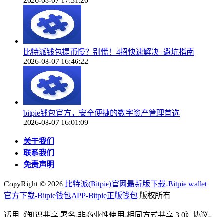
2026-08-07 17:31:20
比特派钱包提币慢？别慌！4招快速解决+避坑指南
2026-08-07 16:46:22
bitpie钱包官方，安全便捷的数字资产管理首选
2026-08-07 16:01:09
关于我们
联系我们
免责声明
CopyRight ©
2026
比特派(Bitpie)官网最新版下载-Bitpie wallet
官方下载-Bitpie钱包APP-Bitpie正版钱包
版权所有
适用《知识共享 署名-非商业性使用-相同方式共享 3.0》协议-