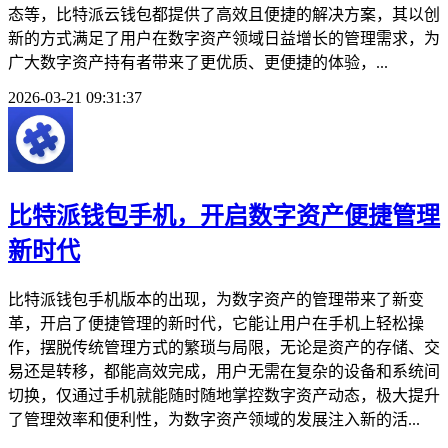
态等，比特派云钱包都提供了高效且便捷的解决方案，其以创
新的方式满足了用户在数字资产领域日益增长的管理需求，为
广大数字资产持有者带来了更优质、更便捷的体验，...
2026-03-21 09:31:37
比特派钱包手机，开启数字资产便捷管理
新时代
比特派钱包手机版本的出现，为数字资产的管理带来了新变
革，开启了便捷管理的新时代，它能让用户在手机上轻松操
作，摆脱传统管理方式的繁琐与局限，无论是资产的存储、交
易还是转移，都能高效完成，用户无需在复杂的设备和系统间
切换，仅通过手机就能随时随地掌控数字资产动态，极大提升
了管理效率和便利性，为数字资产领域的发展注入新的活...