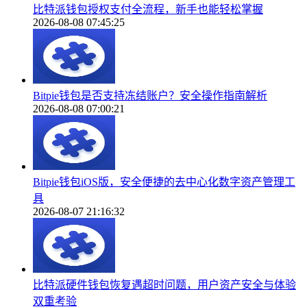
比特派钱包授权支付全流程，新手也能轻松掌握
2026-08-08 07:45:25
Bitpie钱包是否支持冻结账户？安全操作指南解析
2026-08-08 07:00:21
Bitpie钱包iOS版，安全便捷的去中心化数字资产管理工
具
2026-08-07 21:16:32
比特派硬件钱包恢复遇超时问题，用户资产安全与体验
双重考验