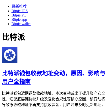
最新推荐
Bitpie IOS
Bitpie PC
Bitpie app
Bitpie wallet
比特派
比特派钱包收款地址变动，原因、影响与
用户全指南
比特派钱包近期调整收款地址，本次变动或出于提升资产安全
性、适配底层链协议升级及强化合规性等核心原因，该变动将
导致原收款地址不再支持接收资金，用户若未及时更新地址，