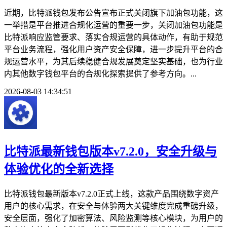
近期，比特派钱包发布公告宣布正式关闭旗下加油包功能，这
一举措是平台推进合规化运营的重要一步，关闭加油包功能是
比特派响应监管要求、落实合规运营的具体动作，有助于规范
平台业务流程，强化用户资产安全保障，进一步提升平台的合
规运营水平，为其后续稳健合规发展奠定坚实基础，也为行业
内其他数字钱包平台的合规化探索提供了参考方向。...
2026-08-03 14:34:51
比特派最新钱包版本v7.2.0，安全升级与
体验优化的全新选择
比特派钱包最新版本v7.2.0正式上线，这款产品围绕数字资产
用户的核心需求，在安全与体验两大关键维度完成重磅升级，
安全层面，强化了加密算法、风险监测等核心模块，为用户的