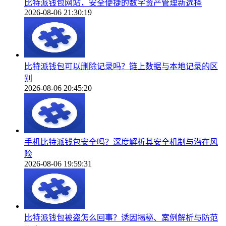
比特派钱包网站，安全便捷的数字资产管理新选择
2026-08-06 21:30:19
比特派钱包可以删除记录吗？链上数据与本地记录的区
别
2026-08-06 20:45:20
手机比特派钱包安全吗？深度解析其安全机制与潜在风
险
2026-08-06 19:59:31
比特派钱包被盗怎么回事？诱因揭秘、案例解析与防范