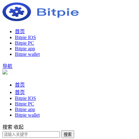
首页
Bitpie IOS
Bitpie PC
Bitpie app
Bitpie wallet
导航
首页
首页
Bitpie IOS
Bitpie PC
Bitpie app
Bitpie wallet
搜索
收起
搜索