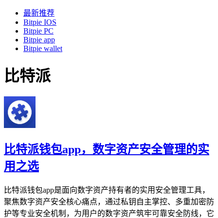
最新推荐
Bitpie IOS
Bitpie PC
Bitpie app
Bitpie wallet
比特派
比特派钱包app，数字资产安全管理的实
用之选
比特派钱包app是面向数字资产持有者的实用安全管理工具，
聚焦数字资产安全核心痛点，通过私钥自主掌控、多重加密防
护等专业安全机制，为用户的数字资产筑牢可靠安全防线，它