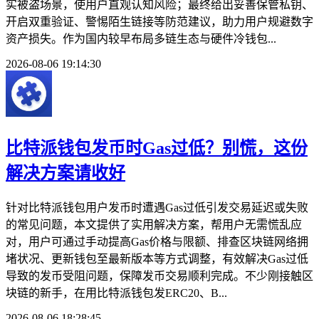
实被盗场景，使用户直观认知风险；最终给出妥善保管私钥、
开启双重验证、警惕陌生链接等防范建议，助力用户规避数字
资产损失。作为国内较早布局多链生态与硬件冷钱包...
2026-08-06 19:14:30
比特派钱包发币时Gas过低？别慌，这份
解决方案请收好
针对比特派钱包用户发币时遭遇Gas过低引发交易延迟或失败
的常见问题，本文提供了实用解决方案，帮用户无需慌乱应
对，用户可通过手动提高Gas价格与限额、排查区块链网络拥
堵状况、更新钱包至最新版本等方式调整，有效解决Gas过低
导致的发币受阻问题，保障发币交易顺利完成。不少刚接触区
块链的新手，在用比特派钱包发ERC20、B...
2026-08-06 18:28:45