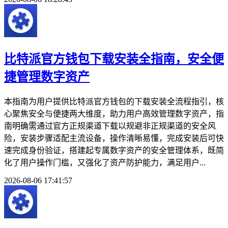
比特派官方钱包下载安装全指南，安全便
捷管理数字资产
本指南为用户提供比特派官方钱包的下载安装全流程指引，核
心聚焦安全与便捷两大维度，助力用户高效管理数字资产，指
南明确需通过官方正规渠道下载以规避非正规渠道的安全风
险，安装步骤适配主流设备，操作清晰易懂，完成安装后可快
速完成身份验证，搭建起专属数字资产的安全管理体系，既简
化了用户操作门槛，又强化了资产防护能力，满足用户...
2026-08-06 17:41:57