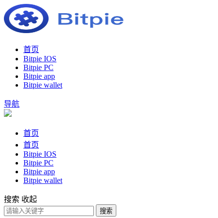
首页
Bitpie IOS
Bitpie PC
Bitpie app
Bitpie wallet
导航
首页
首页
Bitpie IOS
Bitpie PC
Bitpie app
Bitpie wallet
搜索
收起
搜索