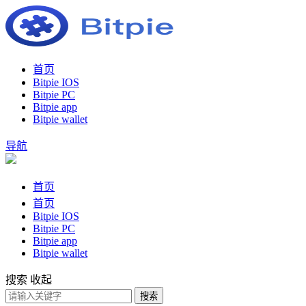
首页
Bitpie IOS
Bitpie PC
Bitpie app
Bitpie wallet
导航
首页
首页
Bitpie IOS
Bitpie PC
Bitpie app
Bitpie wallet
搜索
收起
搜索