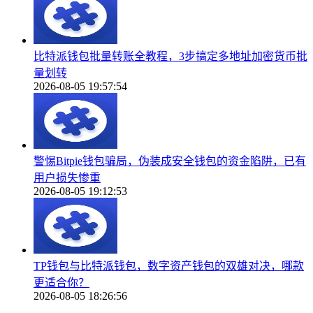
比特派钱包批量转账全教程，3步搞定多地址加密货币批
量划转
2026-08-05 19:57:54
警惕Bitpie钱包骗局，伪装成安全钱包的资金陷阱，已有
用户损失惨重
2026-08-05 19:12:53
TP钱包与比特派钱包，数字资产钱包的双雄对决，哪款
更适合你？
2026-08-05 18:26:56