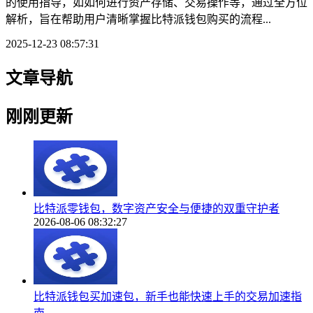
的使用指导，如如何进行资产存储、交易操作等，通过全方位
解析，旨在帮助用户清晰掌握比特派钱包购买的流程...
2025-12-23 08:57:31
文章导航
刚刚更新
比特派零钱包，数字资产安全与便捷的双重守护者
2026-08-06 08:32:27
比特派钱包买加速包，新手也能快速上手的交易加速指